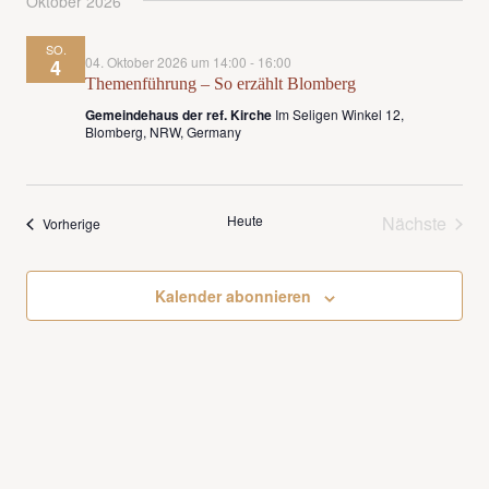
Oktober 2026
SO.
04. Oktober 2026 um 14:00
-
16:00
4
Themenführung – So erzählt Blomberg
Gemeindehaus der ref. Kirche
Im Seligen Winkel 12,
Blomberg, NRW, Germany
Heute
Nächste
Veranstaltungen
Vorherige
Veransta
Kalender abonnieren