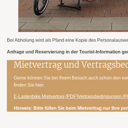
Bei Abholung wird als Pfand eine Kopie des Personalauswei
Anfrage und Reservierung in der Tourist-Information ge
Mietvertrag und Vertragsb
Gerne können Sie bei Ihrem Besuch auch schon den vora
finden Sie hier:
E-Lastenbike Mietvertrag (PDF)
Vertragsbedingungen (P
Hinweis: Bitte füllen Sie beim Mietvertrag nur Ihre p