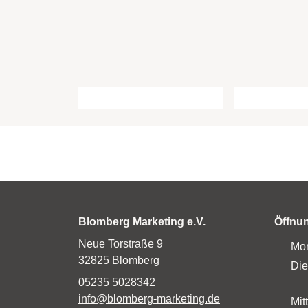
Blomberg Marketing e.V.
Öffnu
Neue Torstraße 9
Mo
32825 Blomberg
Die
05235 5028342
info@blomberg-marketing.de
Mit