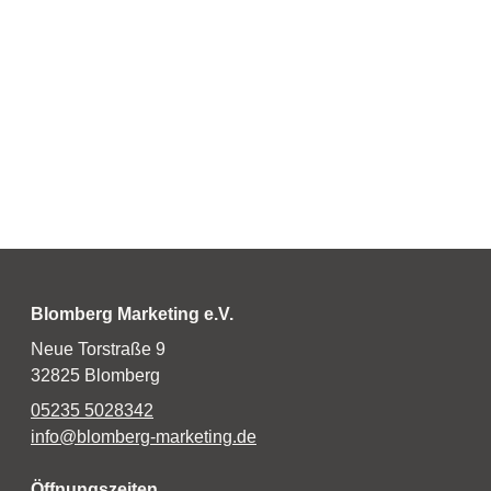
Blomberg Marketing e.V.
Neue Torstraße 9
32825 Blomberg
05235 5028342
info@blomberg-marketing.de
Öffnungszeiten
Montag
geschlossen
Dienstag
10:00 bis 13:00 Uhr
14:00 bis 16:00 Uhr
Mittwoch
10:00 bis 13:00 Uhr