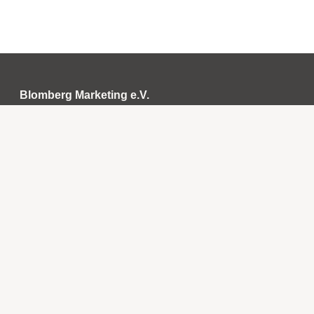
Blomberg Marketing e.V.
Neue Torstraße 9
32825 Blomberg
05235 5028342
info@blomberg-marketing.de
Öffnungszeiten
Montag
geschlossen
Dienstag
10:00 bis 13:00 Uhr
14:00 bis 16:00 Uhr
Mittwoch
10:00 bis 13:00 Uhr
Donnerstag
10:00 bis 13:00 Uhr