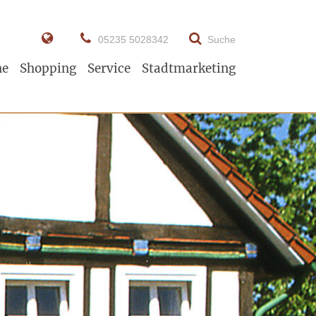
05235 5028342
Suche
ne
Shopping
Service
Stadtmarketing
Tipp!