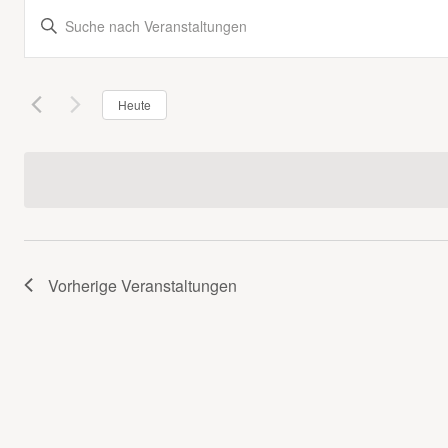
Veranstaltungen
Geben
Such-
Sie
Das
und
Schlüsselwort.
Heute
Ansichtennavigation
Suche
nach
Veranstaltungen
Schlüsselwort.
Vorherige
Veranstaltungen