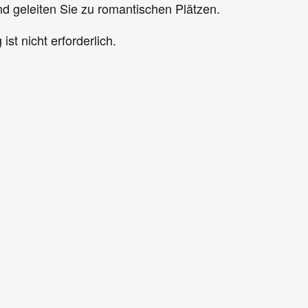
Tipp!
d geleiten Sie zu romantischen Plätzen.
t nicht erforderlich.
Tipp!