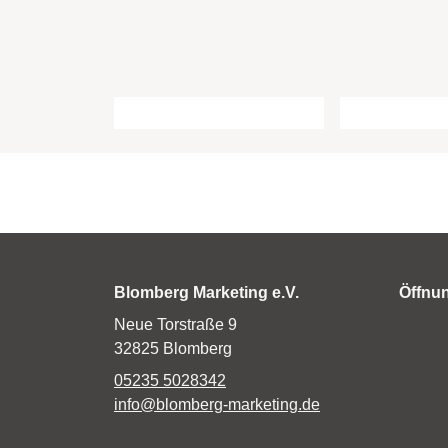
Blomberg Marketing e.V.
Öffnu
Neue Torstraße 9
Mo
32825 Blomberg
Die
05235 5028342
info@blomberg-marketing.de
Mit
Don