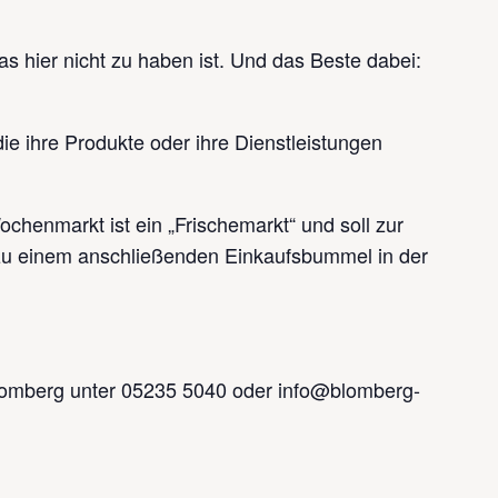
Tipp!
s hier nicht zu haben ist. Und das Beste dabei:
Tipp!
ie ihre Produkte oder ihre Dienstleistungen
chenmarkt ist ein „Frischemarkt“ und soll zur
zu einem anschließenden Einkaufsbummel in der
lomberg unter 05235 5040 oder info@blomberg-