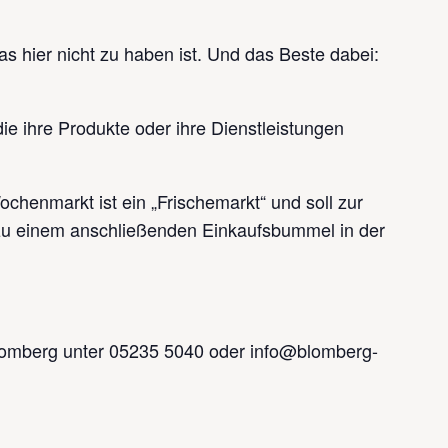
Tipp!
s hier nicht zu haben ist. Und das Beste dabei:
Tipp!
ie ihre Produkte oder ihre Dienstleistungen
chenmarkt ist ein „Frischemarkt“ und soll zur
zu einem anschließenden Einkaufsbummel in der
lomberg unter 05235 5040 oder info@blomberg-