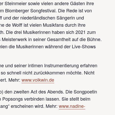
Tipp!
er Steinmeier sowie vielen andere Gästen ihre
m Blomberger Songfestival. Die Rede ist von
ff und der niederländischen Sängerin und
e de Wolff ist vielen Musikfans durch ihre
th. Die drei Musikerinnen haben sich 2021 zum
Tipp!
 Meisterwerk in seiner Gesamtheit auf die Bühne.
ählen die Musikerinnen während der Live-Shows
me und seiner intimen Instrumentierung erfahren
n so schnell nicht zurückkommen möchte. Nicht
iert. Mehr:
www.volkwin.de
no) den zweiten Act des Abends. Die Songpoetin
n Popsongs verbinden lassen. Sie stellt beim
lang“ erscheinen wird. Mehr:
www.nadine-