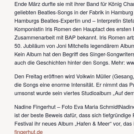
Ende März durfte sie mit ihrer Band für König Cha
geliebten Beatles-Songs in der Fabrik in Hambur
Hamburgs Beatles-Expertin und – Interpretin Stef
Komponistin Iris Romen den Hauptact des ersten Fe
Zusammenarbeit mit BAP bekannt. Iris Romen arbe
50. Jubiläum von Joni Mitchells legendärem Albu
Kein Album hat den Begriff des Singer-Songwriter
auch die Geschichten hinter den Songs. Mehr: www
Den Freitag eröffnen wird Volkwin Müller (Gesang
die Songs eine enorme Intensität. Er nimmt das P
umsonst wurde sein viertes Studioalbum „Auf dem
Nadine Fingerhut – Foto Eva Maria SchmidtNadine 
ist der beste Beweis dafür, dass sich tiefgründig
Festival ihr neues Album „Hafen & Meer“ vor, da
fingerhut.de