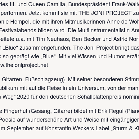
rles III. und Queen Camilla, Bundespräsident Frank-Walt
g performen. Jetzt kommt sie mit THE JONI PROJECT zu
anie Hempel, die mit ihren Mitmusikerinnen Anne de Wol
stivalabends bilden wird. Die Multiinstrumentalistin Ann
itete u.a. mit Tim Neuhaus, Ben Becker und Astrid Nor
m „Blue“ zusammengefunden. The Joni Project bringt das
s so geprägt wie „Blue“. Mit viel Wissen und Humor erz
.thejoniproject.net
, Gitarren, Fußschlagzeug). Mit seiner besonderen Stim
ublikum mit auf die Reise in ein Universum, von der ma
 Weg“ 2020 für den deutschen Schallplattenpreis nomin
Fingerhut (Gesang, Gitarre) bildet mit Erik Regul (Pia
e Poesie auf wunderschöne Art und Weise mit eingängige
s im September auf Konstantin Weckers Label „Sturm & K