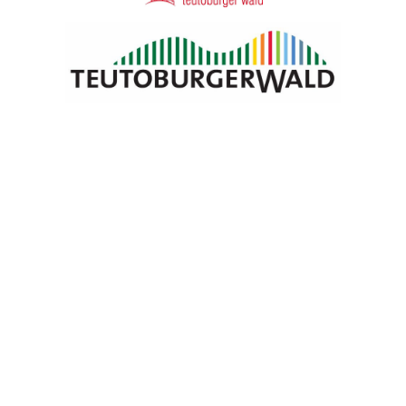
Blomberg Marketing e.V.
Neue Torstraße 9
32825 Blomberg
05235 5028342
info@blomberg-marketing.de
Öffnungszeiten
Montag
geschlossen
Dienstag
10:00 bis 13:00 Uhr
14:00 bis 16:00 Uhr