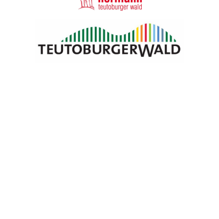
Blomberg Marketing e.V.
Neue Torstraße 9
32825 Blomberg
05235 5028342
info@blomberg-marketing.de
Öffnungszeiten
Montag
geschlossen
Dienstag
10:00 bis 13:00 Uhr